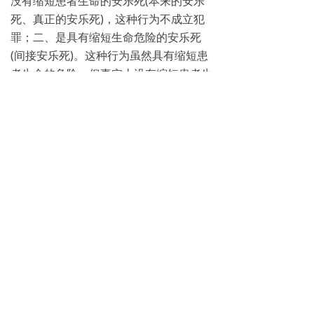
没有缩短患者生命的安乐死(本来的安乐
死、真正的安乐死)，这种行为不成立犯
罪；二、是具有缩短生命危险的安乐死
(间接安乐死)。这种行为虽然具有缩短患
者生命的危险，但事实上没有缩短患者生
命，也不成立故意杀人罪；三、是作为缩
短患者生命手段的安乐死(积极的安乐
死)，即为了免除患者的痛苦，而提前结
束其生命的方法。现在，世界上只有个别
国家对积极的安乐死实行了非犯罪化。在
我国，救死扶伤是公民的道义责任，是医
务人员的职业责任。对生命垂危、痛不欲
生的患者，应尽量给予医务上的治疗和精
神上的安慰，以减轻其痛苦。人为地提前
结束患者生命的行为，还难以得到一般国
民的认同；即使被害人同意，这种杀人行
为也是对他人生命的侵害。特别是在法律
对实行积极的安乐死的条件、方法、程序