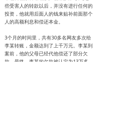
些受害人的转款以后，并没有进行任何的
投资，他就用后面人的钱来贴补前面那个
人的高额利息和偿还本金。
3个月的时间里，共有30多名网友多次给
李某转账，金额达到了上千万元。李某到
案前，他的父母已经代他偿还了部分欠
款。最终，李某的欠款被认定为13万多
元。因犯集资诈骗罪，李某被重庆市永川
区人民法院判处有期徒刑11个月，罚金2
万元。
李某：那段时间感觉被金钱冲昏了头脑。
因为那么多钱，每天都是挥霍，那种感觉
让我迷失了自己。
检察官表示，因李某是初犯，悔罪态度较