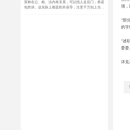
宣称在公、检、法内有关系，可以找人走后门，承诺
等。
强，
包胜诉。这实际上都是欺诈误导，注意千万别上当。
审判阶段有经验敢担当的律师要当庭代理嫌疑人
既浪费了血汗钱财，又损失了宝贵时间，而且往往导
举证质证，反驳伪证或不实证据，否定办案机关缺乏
致不利的诉讼结果。
依据的不实指控。就案件犯罪事实有无，情节轻重，
“部
个别人即使真的和公、检、法有关系，其前提
性质是否被夸大歪曲，进行法庭辩论，提出无罪、罪
的字
条件首先是动员当事人把公、检、法机关指控的主要
轻或免除刑事责任的理由和意见，维护委托人的合法
犯罪事实和犯罪性质承认下来，因此极易发生损害当
权益。
事人利益，导致当事人以后翻案或申诉十分困难。甚
优质律师的辩护能使一些案件大幅从轻，一些案
“述
至造成多年申诉无法解决的冤假错案。
件反败为胜。优质律师在刑事辩护中的重要作用，绝
委委
涉及刑事案件，就是要下决心找优质律师。就
不是缺乏经验能力、只能空讲关系的律师所能取代
象生重病要找经验丰富水平高超的好大夫一样，能力
的，也绝不是走后门、拉关系所能替代的。可见重要
低经验差的大夫不仅不容易看好病，甚至容易把病看
案件委托好律师是十分必要的，甚至不可或缺的。
详见
坏。因此在诉讼中一定要注意不走错路，少走弯路，
尤其要防止受骗上当。