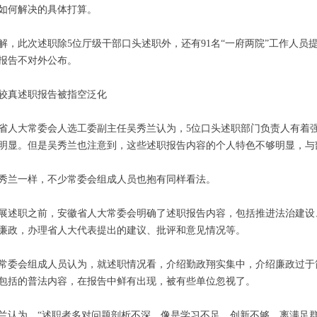
如何解决的具体打算。
解，此次述职除5位厅级干部口头述职外，还有91名“一府两院”工作人
报告不对外公布。
较真述职报告被指空泛化
省人大常委会人选工委副主任吴秀兰认为，5位口头述职部门负责人有着
明显。但是吴秀兰也注意到，这些述职报告内容的个人特色不够明显，与
秀兰一样，不少常委会组成人员也抱有同样看法。
展述职之前，安徽省人大常委会明确了述职报告内容，包括推进法治建设
廉政，办理省人大代表提出的建议、批评和意见情况等。
常委会组成人员认为，就述职情况看，介绍勤政翔实集中，介绍廉政过于
包括的普法内容，在报告中鲜有出现，被有些单位忽视了。
兰认为，“述职者多对问题剖析不深，像是学习不足、创新不够、离满足