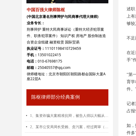
中国百强大律师陈枢
述职
(中国北京著名刑事辩护与民商事代理大律师)
上有
业务专长：
够较
刑事辩护 重特大民商事诉讼（重特大经济犯罪案
件、职务犯罪案件） 知识产权 房地产 股份制改造
不足
合资企业组建 融资租赁 国际贸易
执业证号：
11101198410729459
在近
手机：
13501022415
手”
电话：
010-67698175
邮箱：
25040557@qq.com
律师楼地址：
北京市朝阳区朝阳路都会国际大厦A
“第
座22层A
育学
件。
陈枢律师部分经典案例
记者
占报
넷
1、集资诈骗大案精准抗辩，被告人得以大幅从宽。(陈枢律师亲办案件)
如，
넷
2、某市公安局局长受贿、贪污案，经过两审（包括重审）,公诉机关指控的24起犯罪事实有23起被陈枢律师予以推翻。(陈枢律师亲办案件)
件多