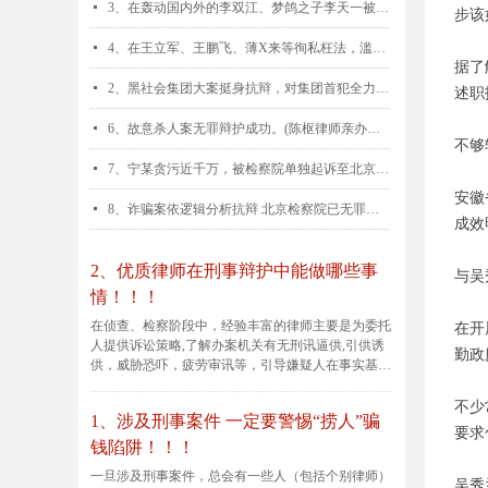
넷
3、在轰动国内外的李双江、梦鸽之子李天一被控强奸（轮奸）案中担任李天一首席辩护律师。(陈枢律师亲办案件)
步该
넷
4、在王立军、王鹏飞、薄X来等徇私枉法，滥用职权包庇薄谷开来故意杀害英国人尼尔.伍德案中担任王鹏飞主辩律师，深获好评。(陈枢律师亲办案件)
据了
넷
2、黑社会集团大案挺身抗辩，对集团首犯全力维权。(陈枢律师亲办案件)
述职
넷
6、故意杀人案无罪辩护成功。(陈枢律师亲办案件)
不够
넷
7、宁某贪污近千万，被检察院单独起诉至北京某中级法院，拟求刑无期以上，经陈律师运用控、辩、审三方协商交换的诉讼策略，最后被告人仅被判刑五年。(陈枢律师亲办案件)
安徽
넷
8、诈骗案依逻辑分析抗辩 北京检察院已无罪释放(陈枢律师亲办案件)
成效
2、优质律师在刑事辩护中能做哪些事
与吴
情！！！
在侦查、检察阶段中，经验丰富的律师主要是为委托
在开
人提供诉讼策略,了解办案机关有无刑讯逼供,引供诱
勤政
供，威胁恐吓，疲劳审讯等，引导嫌疑人在事实基础
上避免或调整对自己不利的口供。以免在审判阶段陷
入被动或不利。履职尽责的律师此时与嫌疑人要勾通
不少
1、涉及刑事案件 一定要警惕“捞人”骗
案情，核对各类证据真伪，引导嫌疑人找出对自己有
要求
利的证据或证据线索，由承办律师予以搜集或申请办
钱陷阱！！！
案机关搜集或调取。同时承办律师要准备出庭辩护意
一旦涉及刑事案件，总会有一些人（包括个别律师）
见，与委托人确定重要辩护观点以及出庭辩护策略等
吴秀