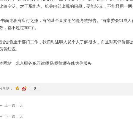
比较空泛。对于系统内、机关内部出现的问题，要能较真，不能只用一两
分书面述职有应付之嫌，有的甚至直接用的是考核报告。”有常委会组成人
数，都不超过300字。
职报告侧重于部门工作，我们对述职人员个人了解很少，而且对其评价都
员黄红说。
本网站 北京职务犯罪律师 陈枢律师在线为你服务
0
分享到：
上一篇：
无
ꂃ
下一篇：
无
ꁹ