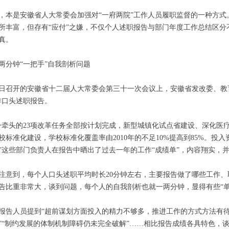
，本是安徽省人大常委会加强对“一府两院”工作人员履职监督的一种方
所丰富，但存有“应付”之嫌，不仅个人述职报告与部门年度工作总结区
真。
两分钟“一把手”自我剖析问题
日召开的安徽省十二届人大常委会第三十一次会议上，安徽省发改委、教
作口头述职报告。
一牵头的23项改革任务全部按计划完成，新型城镇化试点省建设、深化医疗
校标准化建设，学校标准化覆盖率由2010年的不足10%提高到85%。投
”这些部门负责人在报告中晒出了过去一年的工作“成绩单”，内容翔实，
注意到，每个人口头述职平均时长20分钟左右，主要报告做了哪些工作
告比重非常大，谈到问题，每个人的自我剖析也就一两分钟，显得有些“单
报告人员提到“超前谋划方面投入的精力不够多，推进工作的方式方法有待
”“制约发展的体制机制障碍仍未完全破解”……相比报告成绩各具特色，