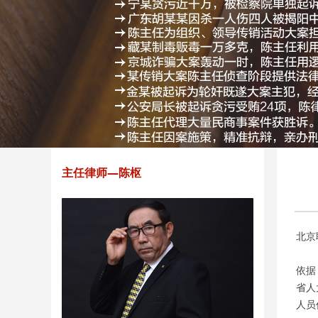
主任律师—陈枢
北京
依据
省人
人员